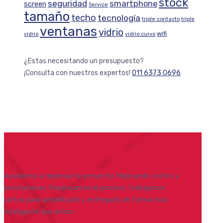
stock
seguridad
smartphone
screen
Service
tamaño
techo
tecnología
triple contacto
triple
ventanas
vidrio
wifi
vidrio
vidrio curvo
¿Estas necesitando un presupuesto?
¡Consulta con nuestros expertos!
011 6373 0696
¿Tiene un proyecto que necesita
repensarse?
Ayudamos a repensar su proyecto. Mejorando costos y
prestaciones. Repensamos el proceso, trabajamos
juntos para simplificarlo y entregarlo de forma más
inteligente que antes.