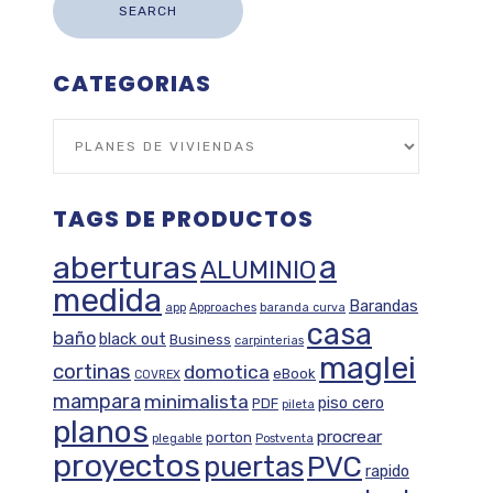
SEARCH
CATEGORIAS
TAGS DE PRODUCTOS
aberturas
a
ALUMINIO
medida
Barandas
app
Approaches
baranda curva
casa
baño
black out
Business
carpinterias
maglei
cortinas
domotica
eBook
COVREX
mampara
minimalista
piso cero
PDF
pileta
planos
procrear
porton
plegable
Postventa
proyectos
puertas
PVC
rapido