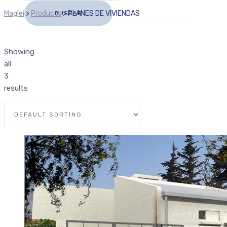
Maglei
>
Products
>
PLANES DE VIVIENDAS
Showing
all
3
results