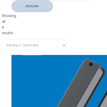
Showing
all
6
results