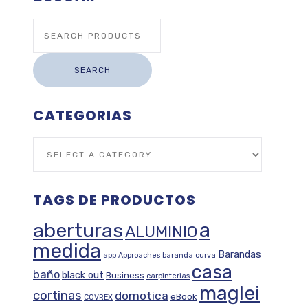
Search
for:
SEARCH
CATEGORIAS
TAGS DE PRODUCTOS
aberturas
a
ALUMINIO
medida
Barandas
app
Approaches
baranda curva
casa
baño
black out
Business
carpinterias
maglei
cortinas
domotica
eBook
COVREX