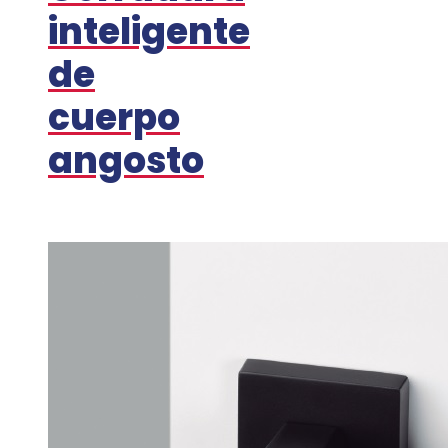
inteligente
de
cuerpo
angosto