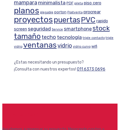
mampara
minimalista
piso cero
PDF
pileta
planos
procrear
porton
plegable
Postventa
proyectos
puertas
PVC
rapido
stock
seguridad
smartphone
screen
Service
tamaño
techo
tecnología
triple contacto
triple
ventanas
vidrio
wifi
vidrio
vidrio curvo
¿Estas necesitando un presupuesto?
¡Consulta con nuestros expertos!
011 6373 0696
¿Tiene un proyecto que necesita
repensarse?
Ayudamos a repensar su proyecto. Mejorando costos y