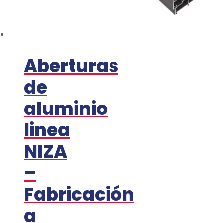
Aberturas
de
aluminio
linea
NIZA
–
Fabricación
a