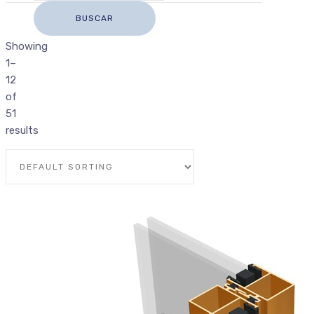
Showing
1–
12
of
51
results