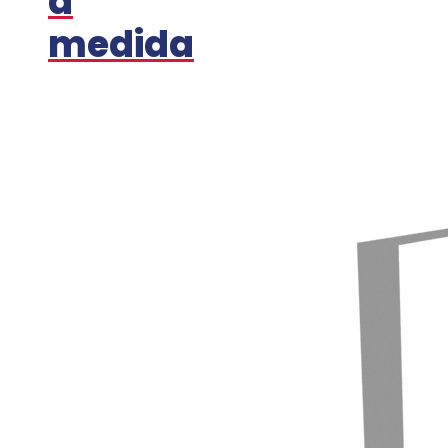
a
medida