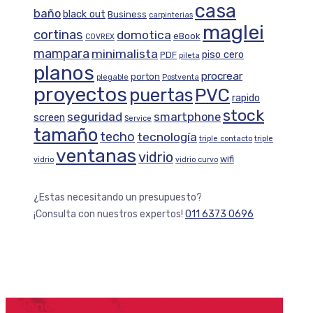
casa
baño
black out
Business
carpinterias
maglei
cortinas
domotica
eBook
COVREX
mampara
minimalista
piso cero
PDF
pileta
planos
procrear
porton
plegable
Postventa
proyectos
puertas
PVC
rapido
stock
seguridad
smartphone
screen
Service
tamaño
techo
tecnología
triple contacto
triple
ventanas
vidrio
wifi
vidrio
vidrio curvo
¿Estas necesitando un presupuesto?
¡Consulta con nuestros expertos!
011 6373 0696
¿Tiene un proyecto que necesita