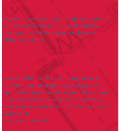
repensarse?
Ayudamos a repensar su proyecto. Mejorando costos y
prestaciones. Repensamos el proceso, trabajamos
juntos para simplificarlo y entregarlo de forma más
inteligente que antes.
Ventajas de las ventanas
Termoacústica
¿Qué son ventanas aislantes? Si estás pensando en
sustituir los viejos cerramientos de tu hogar por unos
que te ofrezcan protección eficaz frente al frío, al calor
y a los ruidos exteriores o incluso del allanamiento de
viviendas, seguramente esta es una de las dudas que te
has planteado.
¡Te estamos esperando!